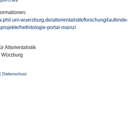
formationen:
w.phil.uni-wuerzburg.de/altorientalistik/forschung/laufende-
projekte/hethitologie-portal-mainz/
ür Altorientalistik
t Würzburg
|
Datenschutz