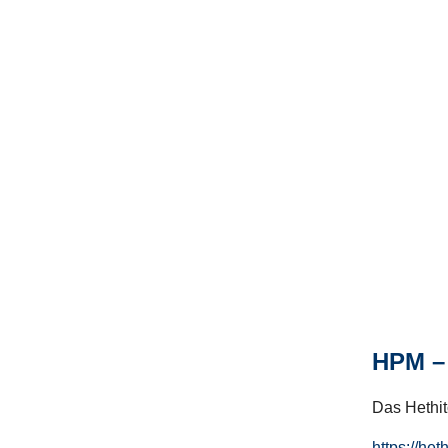
HPM – 
Das Hethito
https://het