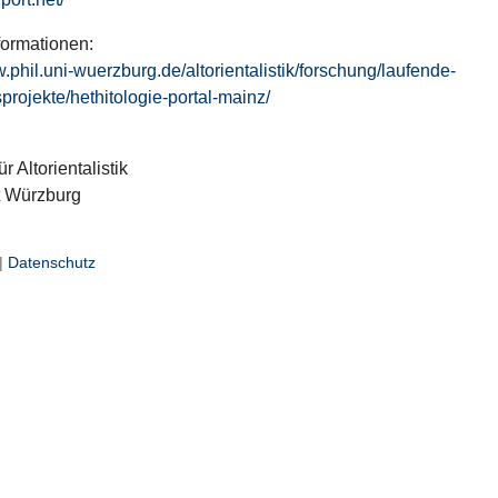
formationen:
w.phil.uni-wuerzburg.de/altorientalistik/forschung/laufende-
projekte/hethitologie-portal-mainz/
ür Altorientalistik
t Würzburg
|
Datenschutz