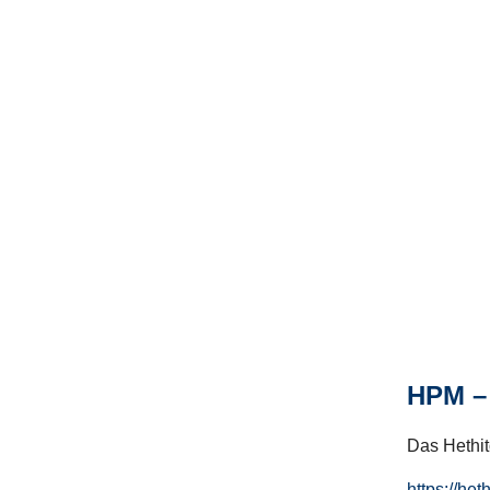
HPM – 
Das Hethito
https://het