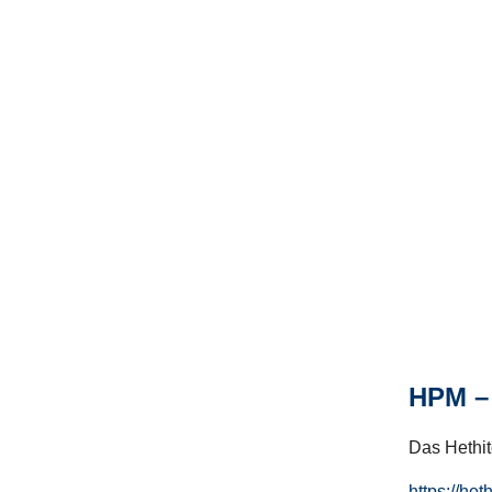
HPM – 
Das Hethito
https://het