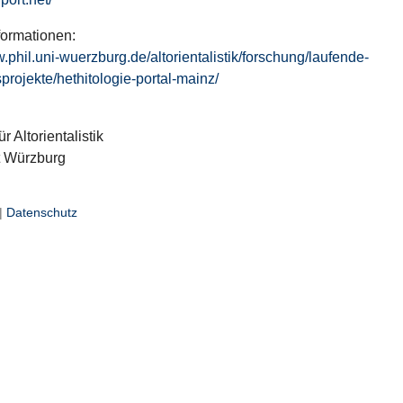
formationen:
w.phil.uni-wuerzburg.de/altorientalistik/forschung/laufende-
projekte/hethitologie-portal-mainz/
ür Altorientalistik
t Würzburg
|
Datenschutz