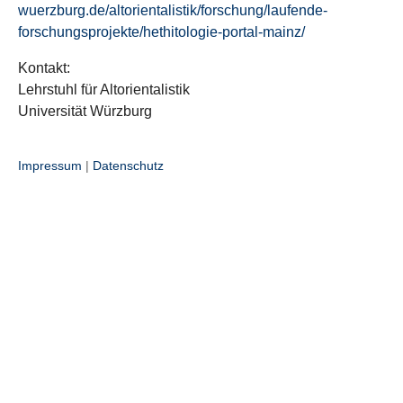
wuerzburg.de/altorientalistik/forschung/laufende-
forschungsprojekte/hethitologie-portal-mainz/
Kontakt:
Lehrstuhl für Altorientalistik
Universität Würzburg
Impressum
|
Datenschutz