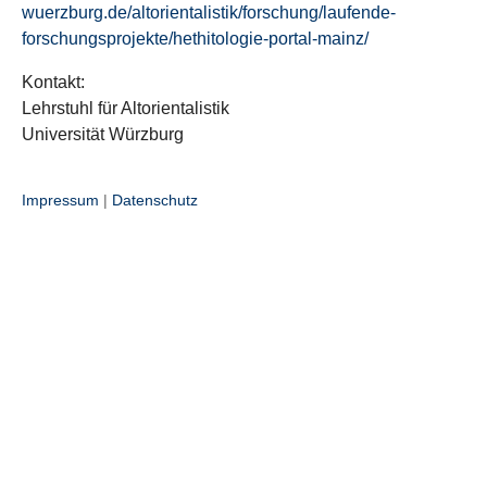
wuerzburg.de/altorientalistik/forschung/laufende-
forschungsprojekte/hethitologie-portal-mainz/
Kontakt:
Lehrstuhl für Altorientalistik
Universität Würzburg
Impressum
|
Datenschutz