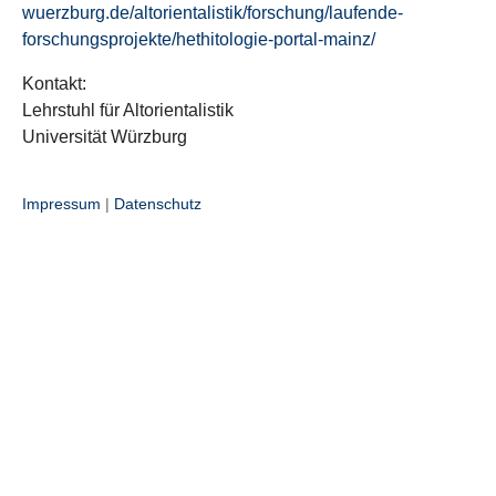
wuerzburg.de/altorientalistik/forschung/laufende-
forschungsprojekte/hethitologie-portal-mainz/
Kontakt:
Lehrstuhl für Altorientalistik
Universität Würzburg
Impressum
|
Datenschutz