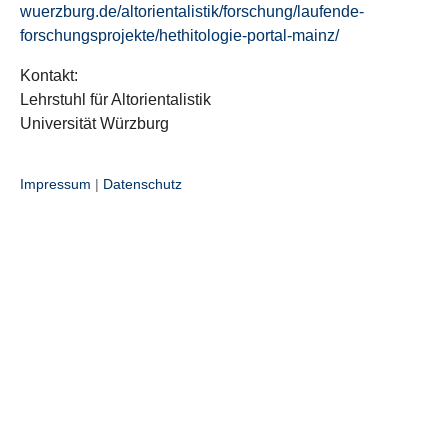
wuerzburg.de/altorientalistik/forschung/laufende-
forschungsprojekte/hethitologie-portal-mainz/
Kontakt:
Lehrstuhl für Altorientalistik
Universität Würzburg
Impressum
|
Datenschutz