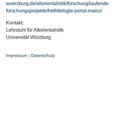
wuerzburg.de/altorientalistik/forschung/laufende-
forschungsprojekte/hethitologie-portal-mainz/
Kontakt:
Lehrstuhl für Altorientalistik
Universität Würzburg
Impressum
|
Datenschutz