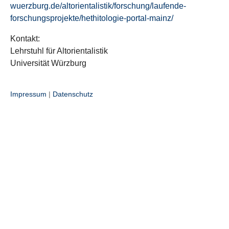
wuerzburg.de/altorientalistik/forschung/laufende-
forschungsprojekte/hethitologie-portal-mainz/
Kontakt:
Lehrstuhl für Altorientalistik
Universität Würzburg
Impressum
|
Datenschutz