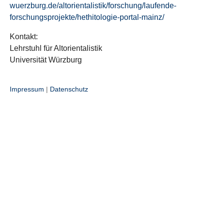
wuerzburg.de/altorientalistik/forschung/laufende-
forschungsprojekte/hethitologie-portal-mainz/
Kontakt:
Lehrstuhl für Altorientalistik
Universität Würzburg
Impressum
|
Datenschutz