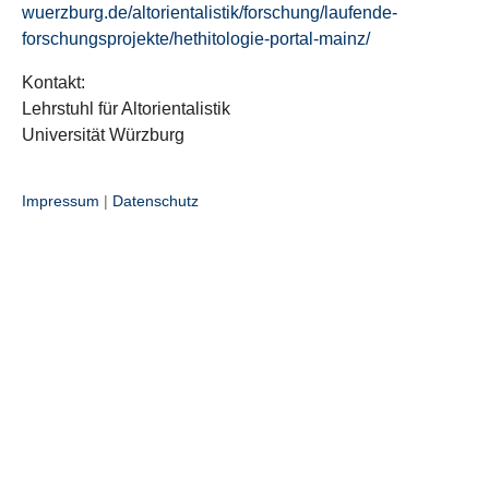
wuerzburg.de/altorientalistik/forschung/laufende-
forschungsprojekte/hethitologie-portal-mainz/
Kontakt:
Lehrstuhl für Altorientalistik
Universität Würzburg
Impressum
|
Datenschutz