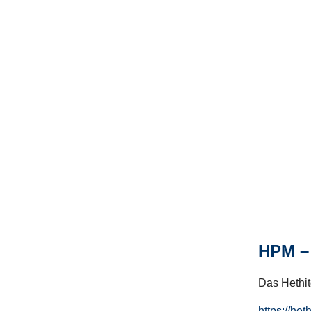
HPM – 
Das Hethito
https://het