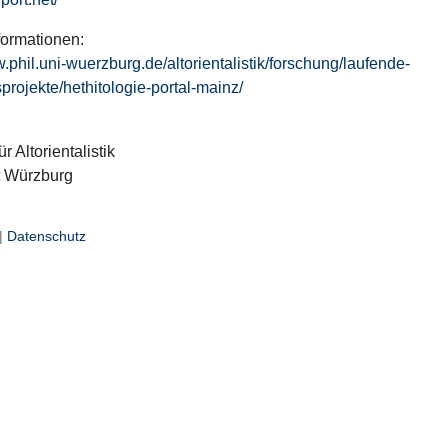
formationen:
w.phil.uni-wuerzburg.de/altorientalistik/forschung/laufende-
projekte/hethitologie-portal-mainz/
ür Altorientalistik
t Würzburg
|
Datenschutz