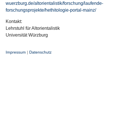
wuerzburg.de/altorientalistik/forschung/laufende-
forschungsprojekte/hethitologie-portal-mainz/
Kontakt:
Lehrstuhl für Altorientalistik
Universität Würzburg
Impressum
|
Datenschutz