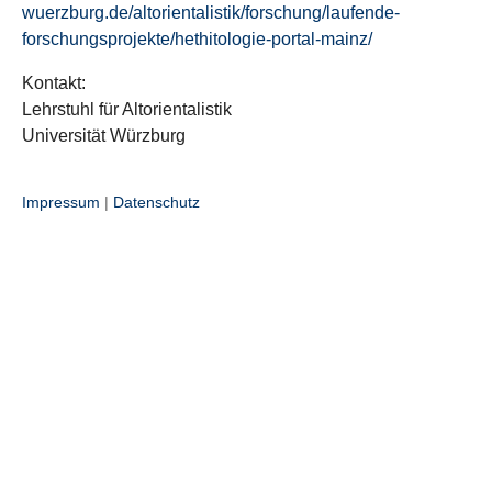
wuerzburg.de/altorientalistik/forschung/laufende-
forschungsprojekte/hethitologie-portal-mainz/
Kontakt:
Lehrstuhl für Altorientalistik
Universität Würzburg
Impressum
|
Datenschutz