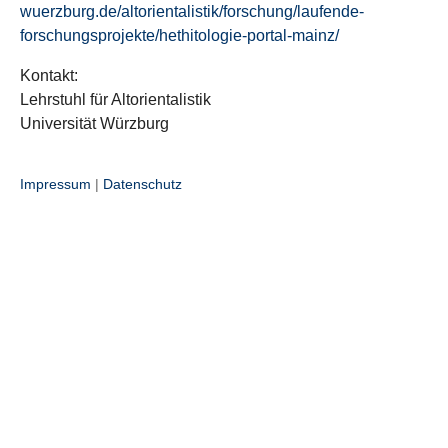
wuerzburg.de/altorientalistik/forschung/laufende-
forschungsprojekte/hethitologie-portal-mainz/
Kontakt:
Lehrstuhl für Altorientalistik
Universität Würzburg
Impressum
|
Datenschutz