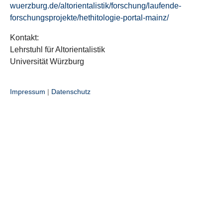
wuerzburg.de/altorientalistik/forschung/laufende-
forschungsprojekte/hethitologie-portal-mainz/
Kontakt:
Lehrstuhl für Altorientalistik
Universität Würzburg
Impressum
|
Datenschutz