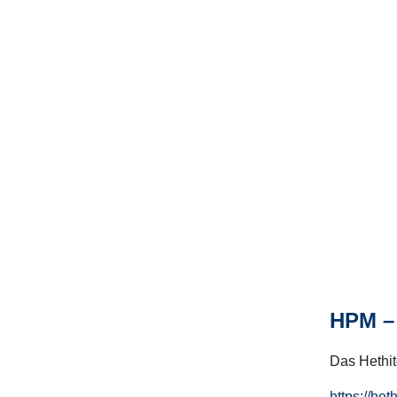
HPM – 
Das Hethito
https://het