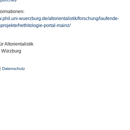
formationen:
w.phil.uni-wuerzburg.de/altorientalistik/forschung/laufende-
projekte/hethitologie-portal-mainz/
ür Altorientalistik
t Würzburg
|
Datenschutz