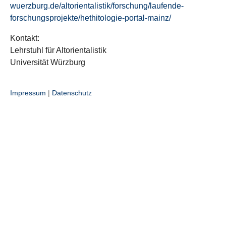
wuerzburg.de/altorientalistik/forschung/laufende-
forschungsprojekte/hethitologie-portal-mainz/
Kontakt:
Lehrstuhl für Altorientalistik
Universität Würzburg
Impressum
|
Datenschutz