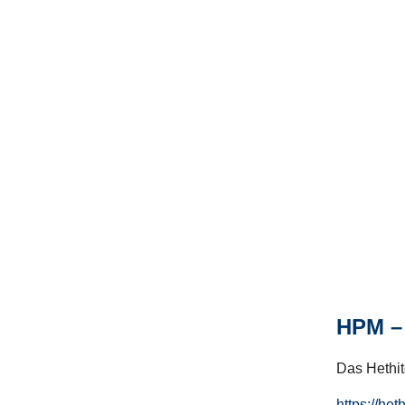
HPM – 
Das Hethito
https://het