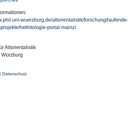
formationen:
w.phil.uni-wuerzburg.de/altorientalistik/forschung/laufende-
projekte/hethitologie-portal-mainz/
ür Altorientalistik
t Würzburg
|
Datenschutz