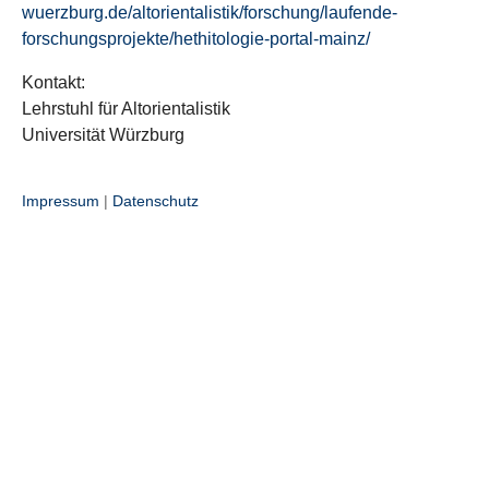
wuerzburg.de/altorientalistik/forschung/laufende-
forschungsprojekte/hethitologie-portal-mainz/
Kontakt:
Lehrstuhl für Altorientalistik
Universität Würzburg
Impressum
|
Datenschutz