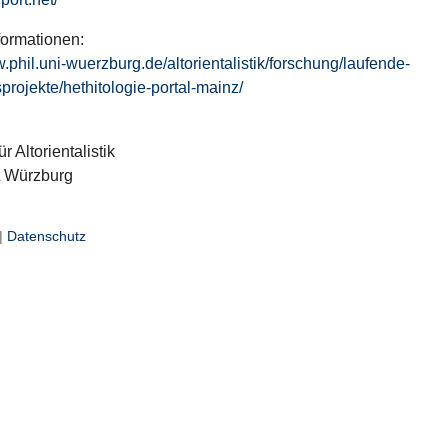
formationen:
w.phil.uni-wuerzburg.de/altorientalistik/forschung/laufende-
projekte/hethitologie-portal-mainz/
ür Altorientalistik
t Würzburg
|
Datenschutz