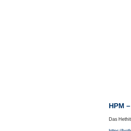
HPM – 
Das Hethito
https://het