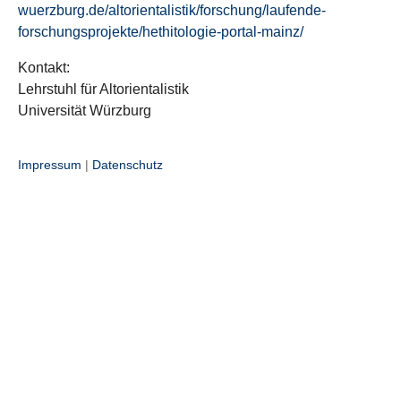
wuerzburg.de/altorientalistik/forschung/laufende-
forschungsprojekte/hethitologie-portal-mainz/
Kontakt:
Lehrstuhl für Altorientalistik
Universität Würzburg
Impressum
|
Datenschutz