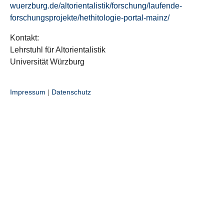
wuerzburg.de/altorientalistik/forschung/laufende-
forschungsprojekte/hethitologie-portal-mainz/
Kontakt:
Lehrstuhl für Altorientalistik
Universität Würzburg
Impressum
|
Datenschutz