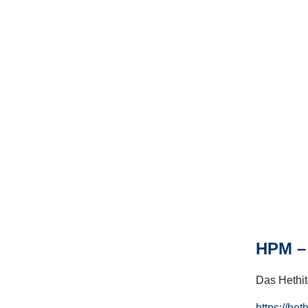
HPM – 
Das Hethito
https://het