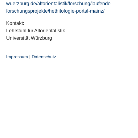
wuerzburg.de/altorientalistik/forschung/laufende-
forschungsprojekte/hethitologie-portal-mainz/
Kontakt:
Lehrstuhl für Altorientalistik
Universität Würzburg
Impressum
|
Datenschutz