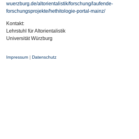
wuerzburg.de/altorientalistik/forschung/laufende-
forschungsprojekte/hethitologie-portal-mainz/
Kontakt:
Lehrstuhl für Altorientalistik
Universität Würzburg
Impressum
|
Datenschutz