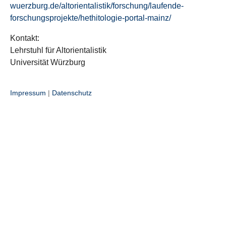
wuerzburg.de/altorientalistik/forschung/laufende-
forschungsprojekte/hethitologie-portal-mainz/
Kontakt:
Lehrstuhl für Altorientalistik
Universität Würzburg
Impressum
|
Datenschutz