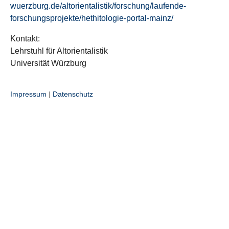
wuerzburg.de/altorientalistik/forschung/laufende-
forschungsprojekte/hethitologie-portal-mainz/
Kontakt:
Lehrstuhl für Altorientalistik
Universität Würzburg
Impressum
|
Datenschutz