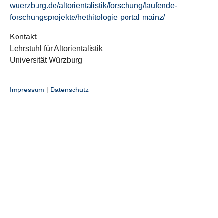
wuerzburg.de/altorientalistik/forschung/laufende-
forschungsprojekte/hethitologie-portal-mainz/
Kontakt:
Lehrstuhl für Altorientalistik
Universität Würzburg
Impressum
|
Datenschutz