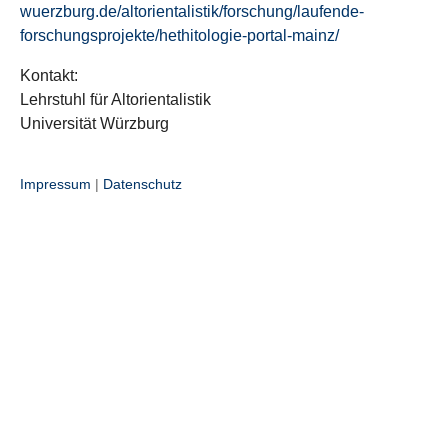
wuerzburg.de/altorientalistik/forschung/laufende-
forschungsprojekte/hethitologie-portal-mainz/
Kontakt:
Lehrstuhl für Altorientalistik
Universität Würzburg
Impressum
|
Datenschutz