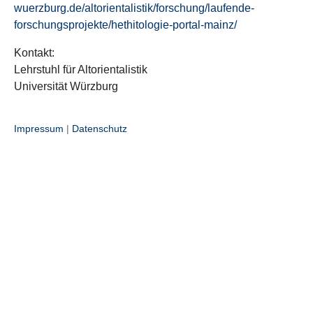
wuerzburg.de/altorientalistik/forschung/laufende-
forschungsprojekte/hethitologie-portal-mainz/
Kontakt:
Lehrstuhl für Altorientalistik
Universität Würzburg
Impressum
|
Datenschutz