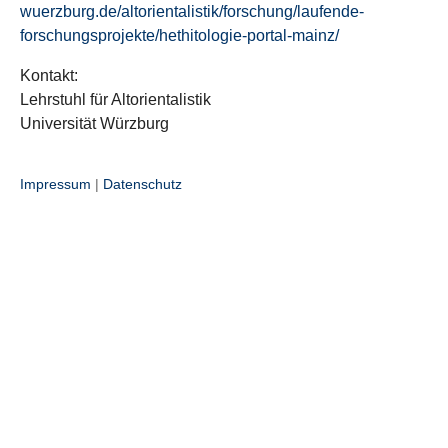
wuerzburg.de/altorientalistik/forschung/laufende-
forschungsprojekte/hethitologie-portal-mainz/
Kontakt:
Lehrstuhl für Altorientalistik
Universität Würzburg
Impressum
|
Datenschutz