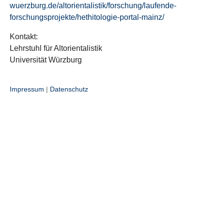
wuerzburg.de/altorientalistik/forschung/laufende-
forschungsprojekte/hethitologie-portal-mainz/
Kontakt:
Lehrstuhl für Altorientalistik
Universität Würzburg
Impressum
|
Datenschutz