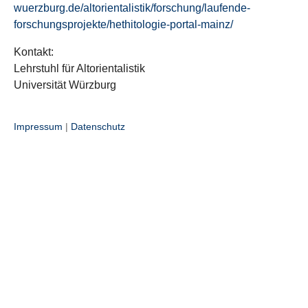
wuerzburg.de/altorientalistik/forschung/laufende-
forschungsprojekte/hethitologie-portal-mainz/
Kontakt:
Lehrstuhl für Altorientalistik
Universität Würzburg
Impressum
|
Datenschutz