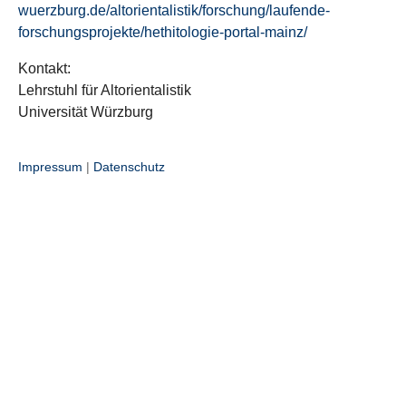
wuerzburg.de/altorientalistik/forschung/laufende-
forschungsprojekte/hethitologie-portal-mainz/
Kontakt:
Lehrstuhl für Altorientalistik
Universität Würzburg
Impressum
|
Datenschutz