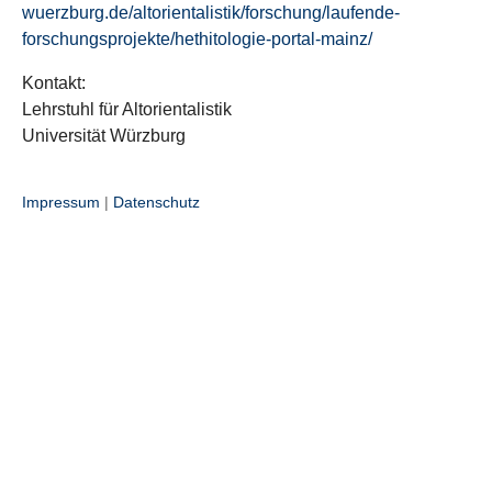
wuerzburg.de/altorientalistik/forschung/laufende-
forschungsprojekte/hethitologie-portal-mainz/
Kontakt:
Lehrstuhl für Altorientalistik
Universität Würzburg
Impressum
|
Datenschutz