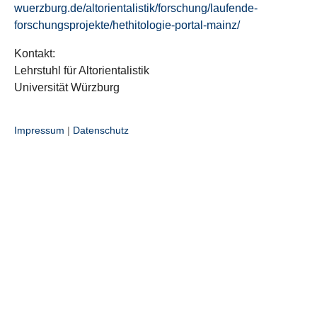
wuerzburg.de/altorientalistik/forschung/laufende-
forschungsprojekte/hethitologie-portal-mainz/
Kontakt:
Lehrstuhl für Altorientalistik
Universität Würzburg
Impressum
|
Datenschutz