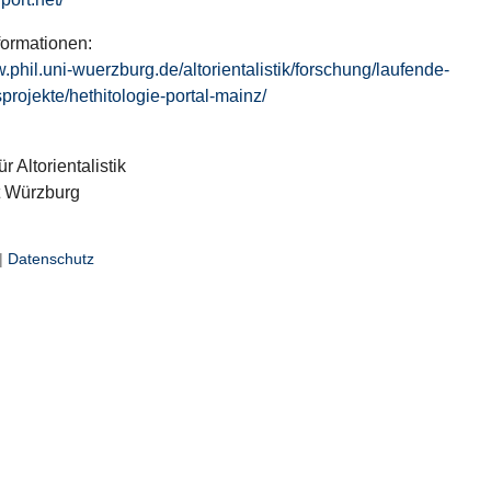
formationen:
w.phil.uni-wuerzburg.de/altorientalistik/forschung/laufende-
projekte/hethitologie-portal-mainz/
ür Altorientalistik
t Würzburg
|
Datenschutz