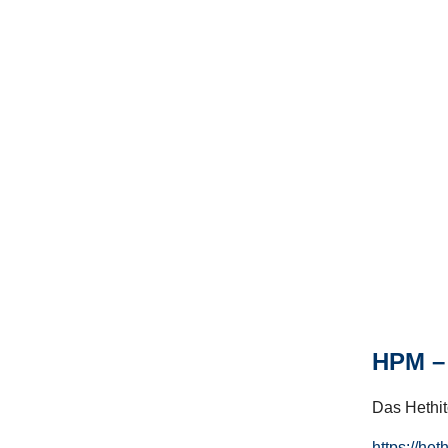
HPM – 
Das Hethito
https://het