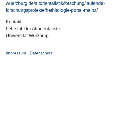
wuerzburg.de/altorientalistik/forschung/laufende-
forschungsprojekte/hethitologie-portal-mainz/
Kontakt:
Lehrstuhl für Altorientalistik
Universität Würzburg
Impressum
|
Datenschutz