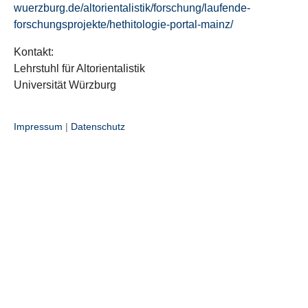
wuerzburg.de/altorientalistik/forschung/laufende-
forschungsprojekte/hethitologie-portal-mainz/
Kontakt:
Lehrstuhl für Altorientalistik
Universität Würzburg
Impressum
|
Datenschutz