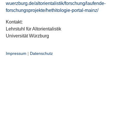
wuerzburg.de/altorientalistik/forschung/laufende-
forschungsprojekte/hethitologie-portal-mainz/
Kontakt:
Lehrstuhl für Altorientalistik
Universität Würzburg
Impressum
|
Datenschutz