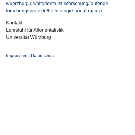
wuerzburg.de/altorientalistik/forschung/laufende-
forschungsprojekte/hethitologie-portal-mainz/
Kontakt:
Lehrstuhl für Altorientalistik
Universität Würzburg
Impressum
|
Datenschutz