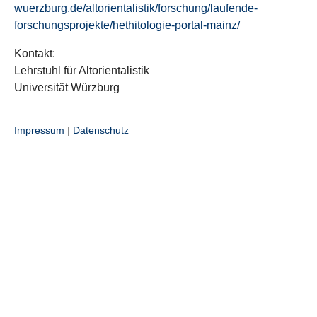
wuerzburg.de/altorientalistik/forschung/laufende-
forschungsprojekte/hethitologie-portal-mainz/
Kontakt:
Lehrstuhl für Altorientalistik
Universität Würzburg
Impressum
|
Datenschutz