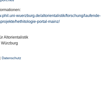
formationen:
w.phil.uni-wuerzburg.de/altorientalistik/forschung/laufende-
projekte/hethitologie-portal-mainz/
ür Altorientalistik
t Würzburg
|
Datenschutz