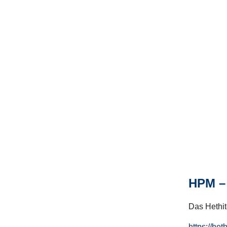
HPM – 
Das Hethito
https://het