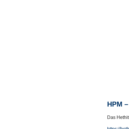
HPM – 
Das Hethito
https://het