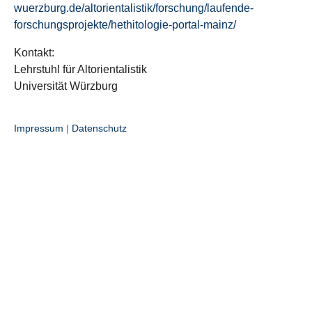
wuerzburg.de/altorientalistik/forschung/laufende-
forschungsprojekte/hethitologie-portal-mainz/
Kontakt:
Lehrstuhl für Altorientalistik
Universität Würzburg
Impressum
|
Datenschutz