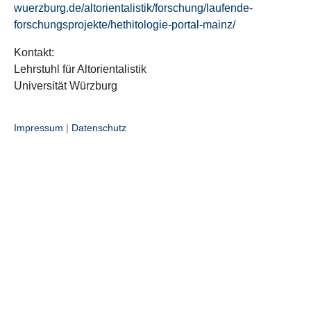
wuerzburg.de/altorientalistik/forschung/laufende-
forschungsprojekte/hethitologie-portal-mainz/
Kontakt:
Lehrstuhl für Altorientalistik
Universität Würzburg
Impressum
|
Datenschutz