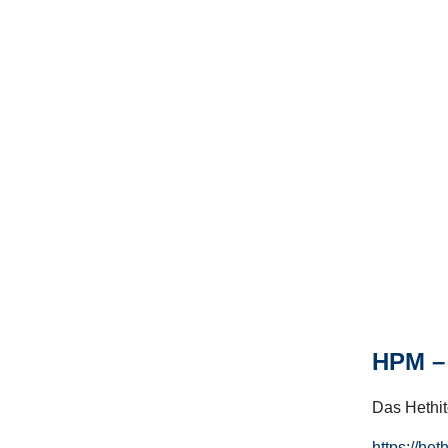
HPM – 
Das Hethito
https://het