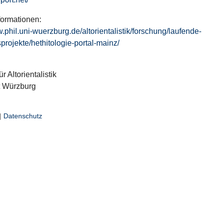
formationen:
w.phil.uni-wuerzburg.de/altorientalistik/forschung/laufende-
projekte/hethitologie-portal-mainz/
ür Altorientalistik
t Würzburg
|
Datenschutz