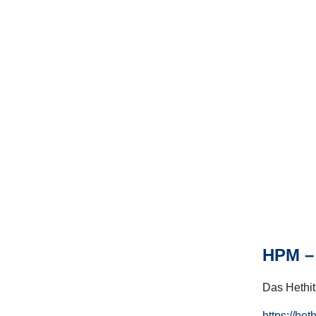
HPM – 
Das Hethito
https://het