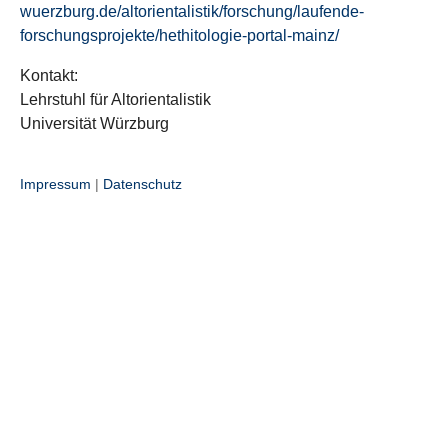
wuerzburg.de/altorientalistik/forschung/laufende-
forschungsprojekte/hethitologie-portal-mainz/
Kontakt:
Lehrstuhl für Altorientalistik
Universität Würzburg
Impressum
|
Datenschutz